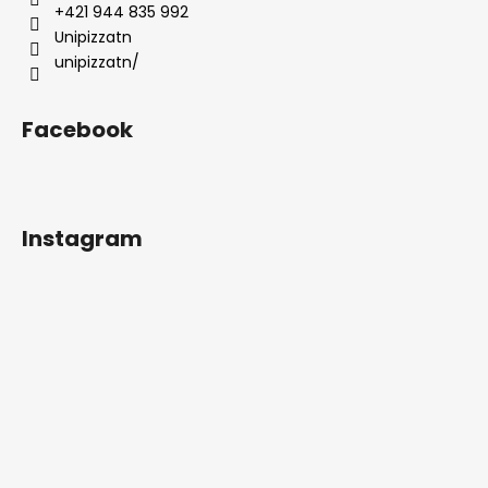
i
+421 944 835 992
e
Unipizzatn
unipizzatn/
Facebook
Instagram