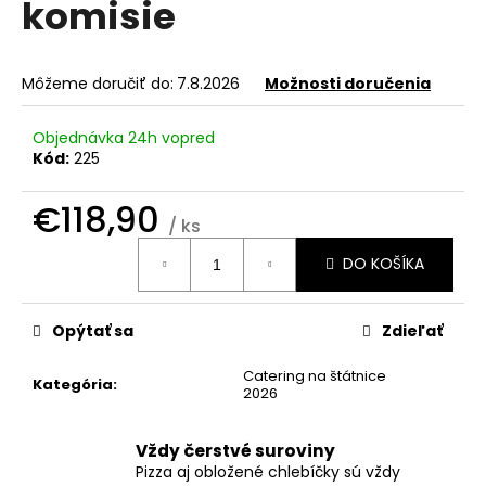
komisie
á
j
s
Môžeme doručiť do:
7.8.2026
Možnosti doručenia
ť
?
Objednávka 24h vopred
Kód:
225
€118,90
/ ks
Jednotková
HĽADAŤ
DO KOŠÍKA
cena:
Opýtať sa
Zdieľať
O
d
Catering na štátnice
Kategória
:
p
2026
o
r
Vždy čerstvé suroviny
ú
Pizza aj obložené chlebíčky sú vždy