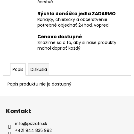
č
čerstvé
a
m
Rýchla donáška jedla ZADARMO
Raňajky, chlebíčky a občerstvenie
e
potrebné objednať 24hod. vopred
Cenovo dostupné
SLANÝ
Snažíme sa o to, aby si naše produkty
BOX
mohol dopriať každý
€44,90
Popis
Diskusia
Popis produktu nie je dostupný
Z
á
Kontakt
p
ä
info
@
pizzatn.sk
t
+421 944 835 992